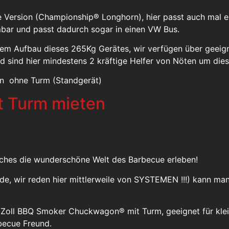
e Version (Championship® Longhorn), hier passt auch mal ei
bar und passt dadurch sogar in einen VW Bus.
dem Aufbau dieses 265Kg Gerätes, wir verfügen über geei
nd sind hier mindestens 2 kräftige Helfer von Nöten um di
n ohne Turm (Standgerät)
t Turm mieten
auches die wunderschöne Welt des Barbecue erleben!
unde, wir reden hier mittlerweile von SYSTEMEN !!!) kann 
6 Zoll BBQ Smoker Chuckwagon® mit Turm, geeignet für klei
becue Freund.