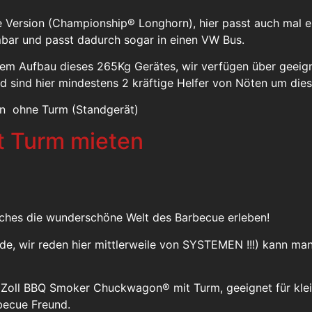
e Version (Championship® Longhorn), hier passt auch mal ei
bar und passt dadurch sogar in einen VW Bus.
dem Aufbau dieses 265Kg Gerätes, wir verfügen über geei
nd sind hier mindestens 2 kräftige Helfer von Nöten um di
n ohne Turm (Standgerät)
t Turm mieten
auches die wunderschöne Welt des Barbecue erleben!
unde, wir reden hier mittlerweile von SYSTEMEN !!!) kann 
6 Zoll BBQ Smoker Chuckwagon® mit Turm, geeignet für klei
becue Freund.